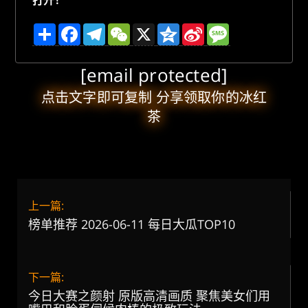
打开！
分
F
T
W
X
Q
S
M
享
a
e
e
z
i
e
c
l
C
o
n
s
e
e
h
n
a
s
[email protected]
b
g
a
e
W
a
o
r
t
e
g
o
a
i
e
点击文字即可复制 分享领取你的冰红
k
m
b
茶
o
上一篇:
榜单推荐 2026-06-11 每日大瓜TOP10
下一篇:
今日大赛之颜射 原版高清画质 聚焦美女们用