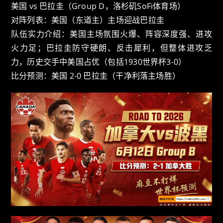
美国 vs 巴拉圭（Group D，洛杉矶SoFi体育场）
对阵列表：美国（东道主）主场迎战巴拉圭
队伍实力介绍：美国主场氛围火爆、阵容深度强、进攻
火力足；巴拉圭防守硬朗、反击犀利，但整体进攻乏
力，历史交手中美国占优（包括1930世界杯3-0）
比分预测：美国 2-0 巴拉圭（干净利落主场胜）