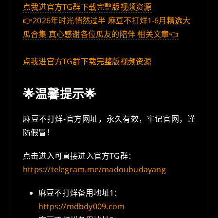
点我进官方TG群下载完整版视频资源
👉2026年时光悄然过半 麻豆不打烊1-6月精选大
瓜合集 真心感谢各位瓜友的陪伴 相关文章👈
点我进官方TG群下载完整版视频资源
🌟温馨提示🌟
麻豆不打烊-官方网址，永久有效，牢记官网，谨
防假冒！
点击进入可直接进入官方TG群：
https://telegram.me/madoubudayang
麻豆不打烊备用地址1：
https://mdbdy009.com