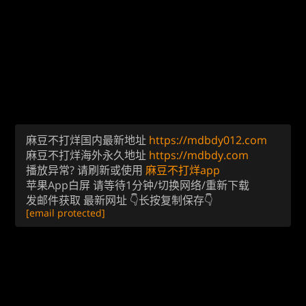
麻豆不打烊国内最新地址
https://mdbdy012.com
麻豆不打烊海外永久地址
https://mdbdy.com
播放异常? 请刷新或使用
麻豆不打烊app
苹果App白屏 请等待1分钟/切换网络/重新下载
发邮件获取 最新网址 👇长按复制保存👇
[email protected]