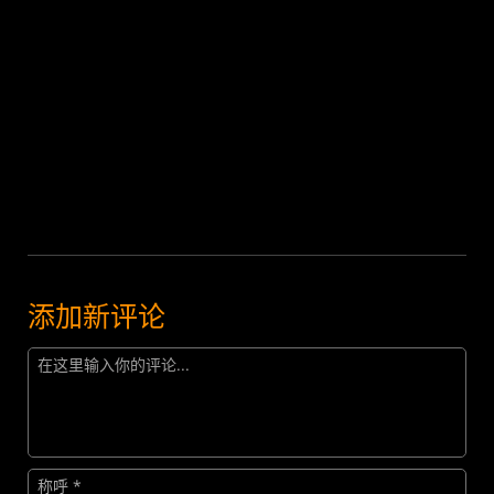
添加新评论