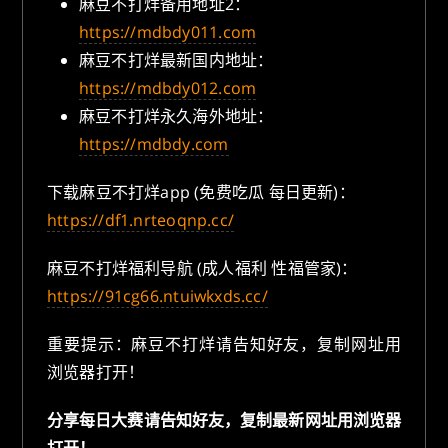
麻豆不打烊备用地址2：
https://mdbdy011.com
麻豆不打烊最新国内地址：
https://mdbdy012.com
麻豆不打烊永久海外地址：
https://mdbdy.com
下载麻豆不打烊app (免费吃瓜 每日更新)：
https://df1.nrteoqnp.cc/
麻豆不打烊福利导航 (成人福利 性福管家)：
https://91cg66.ntuiwkxds.cc/
重要提示：麻豆不打烊请告知好友，复制网址用
浏览器打开！
分享每日大赛请告知好友，复制最新网址用浏览器