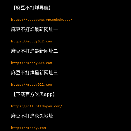
【麻豆不打烊导航】
https://budayang.vpcmokehw.cc/
麻豆不打烊最新网址一
https://mdbdy012.com
麻豆不打烊最新网址二
https://mdbdy009.com
麻豆不打烊最新网址三
https://mdbdy011.com
【下载官方吃瓜app】
https://df1.btldnywm.com/
麻豆不打烊永久地址
https://mdbdy.com