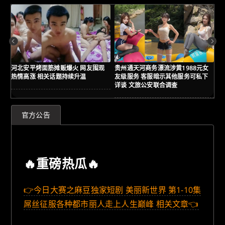
河北安平烤面筋摊贩爆火 网友围观
贵州通天河商务漂流涉黄1988元女
小
热情高涨 相关话题持续升温
友级服务 客服暗示其他服务可私下
频曝光 讲
详谈 文旅公安联合调查
网
官方公告
🔥重磅热瓜🔥
👉今日大赛之麻豆独家短剧 美丽新世界 第1-10集
屌丝征服各种都市丽人走上人生巅峰 相关文章👈