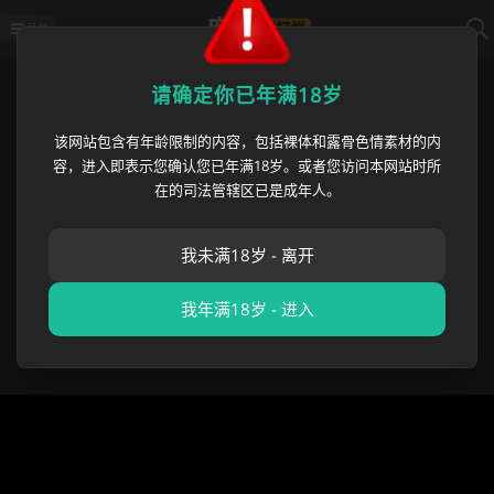
导航
首页
›
猎奇重口
›
新加坡医生 曹瑞安
请确定你已年满18岁
该网站包含有年龄限制的内容，包括裸体和露骨色情素材的内
新加坡医生 曹瑞安 澳洲医院偷拍
容，进入即表示您确认您已年满18岁。或者您访问本网站时所
案曝光 五年内对460名女医护人员
在的司法管辖区已是成年人。
录制约4500段私密视频
我未满18岁 - 离开
麻豆黑料哥
•
2026 年 06 月 05 日
猎奇重口
,
成人吃瓜
我年满18岁 - 进入