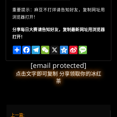
重要提示：麻豆不打烊请告知好友，复制网址用
浏览器打开！
分享每日大赛请告知好友，复制最新网址用浏览器
打开！
分
F
T
W
X
Q
S
M
享
a
e
e
z
i
e
c
l
C
o
n
s
e
e
h
n
a
s
[email protected]
b
g
a
e
W
a
o
r
t
e
g
o
a
i
e
点击文字即可复制 分享领取你的冰红
k
m
b
茶
o
上一篇: