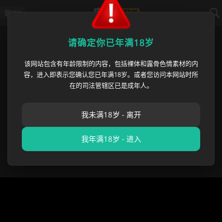
导航
首页
›
优选投放区
›
38岁梅西，第六届世
请确定你已年满18岁
该网站包含有年龄限制的内容，包括裸体和露骨色情素材的内
38岁梅西，第六届世界杯首战就戴
容，进入即表示您确认您已年满18岁。或者您访问本网站时所
帽！阿根廷3-0阿尔及利亚，传奇
在的司法管辖区已是成年人。
仍在继续
我未满18岁 - 离开
麻豆黑料王
•
2026 年 06 月 17 日
优选投放区
我年满18岁 - 进入