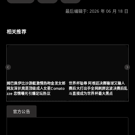
最后编辑于: 2026 年 06 月 18 日
相关推荐
姆巴佩伊比沙游艇激情热吻金发女郎
世界杯耻辱 阿根廷决赛输球又输人
西
网友深扒竟是顶级成人女星Comato
赛后大打出手全网刷屏这波决赛后乱
美
zze 恋情曝光引爆足坛热议
斗直接成为世界杯最大黑点
者
官方公告