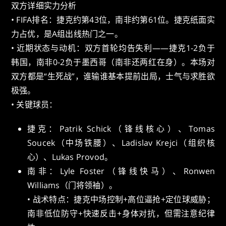
双方详细实力分析
• FIFA排名：捷克约第43位，南非约第61位。捷克纸面实
力占优，是A组出线热门之一。
• 近期状态与动机：双方首轮均告失利——捷克1-2负于
韩国，南非0-2负于墨西哥（南非还两红在身）。本场对
双方都是“生死战”，谁输谁基本提前出局，士气与求胜欲
极强。
• 关键球员：
捷克：Patrik Schick（锋线核心）、Tomas
Soucek（中场铁腰）、Ladislav Krejci（组织核
心）、Lukas Provod。
南非：Lyle Foster（锋线快马）、Ronwen
Williams（门将领袖）。
• 战术特点：捷克中场控制+高位逼抢+定位球威胁；
南非低位防守+快速反击+身体对抗，但需注意纪律