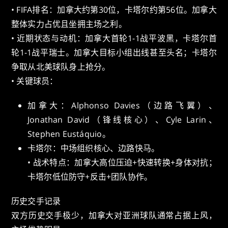
• FIFA排名：加拿大约第30位，卡塔尔约第56位。加拿大
整体实力占优且坐拥主场之利。
• 近期状态与动机：加拿大首轮1-1战平波黑，卡塔尔首
轮1-1战平瑞士。加拿大目标小组出线甚至头名；卡塔尔
争取从北美球队身上抢分。
• 关键球员：
加拿大：Alphonso Davies（边路飞翼）、
Jonathan David（锋线核心）、Cyle Larin、
Stephen Eustáquio。
卡塔尔：中场组织核心、边路快马。
• 战术特点：加拿大高位压迫+快速转换+身体对抗；
卡塔尔低位防守+反击+团队协作。
历史交手记录
双方历史交手极少，加拿大对亚洲球队通常占据上风，