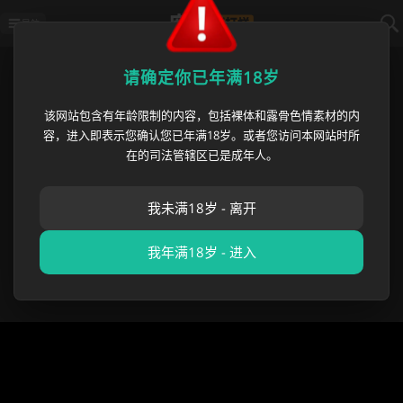
导航
首页
›
绿帽社区
›
蔡佳出轨事件 七年2
请确定你已年满18岁
该网站包含有年龄限制的内容，包括裸体和露骨色情素材的内
蔡佳出轨事件 七年200万婚房全由
容，进入即表示您确认您已年满18岁。或者您访问本网站时所
男方承担 出轨男同事凌晨全季酒
在的司法管辖区已是成年人。
店开房被曝光
我未满18岁 - 离开
麻豆黑料哥
•
2026 年 06 月 19 日
绿帽社区
,
反差专区
,
成
人吃瓜
我年满18岁 - 进入