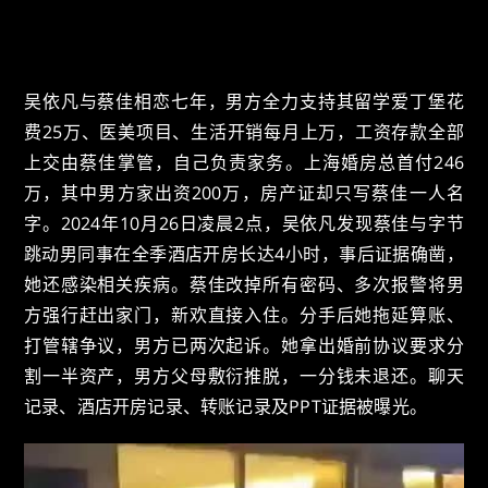
吴依凡与蔡佳相恋七年，男方全力支持其留学爱丁堡花
费25万、医美项目、生活开销每月上万，工资存款全部
上交由蔡佳掌管，自己负责家务。上海婚房总首付246
万，其中男方家出资200万，房产证却只写蔡佳一人名
字。2024年10月26日凌晨2点，吴依凡发现蔡佳与字节
跳动男同事在全季酒店开房长达4小时，事后证据确凿，
她还感染相关疾病。蔡佳改掉所有密码、多次报警将男
方强行赶出家门，新欢直接入住。分手后她拖延算账、
打管辖争议，男方已两次起诉。她拿出婚前协议要求分
割一半资产，男方父母敷衍推脱，一分钱未退还。聊天
记录、酒店开房记录、转账记录及PPT证据被曝光。