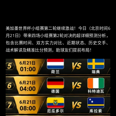
美加墨世界杯小组赛第二轮继续激战！今日（北京时间6
月21日）带来四场小组赛第2轮对决的超详细预测分析，
包含比赛时间、双方实力对比、近期状态、历史交手、
战术解读及精准比分预测，助球友们提前布局！