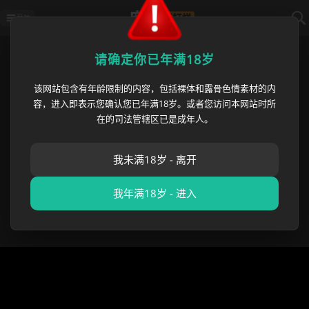
导航
首页
›
优选投放区
›
2026美加墨世界杯
请确定你已年满18岁
该网站包含有年龄限制的内容，包括裸体和露骨色情素材的内
2026美加墨世界杯 6月21日 赛程
容，进入即表示您确认您已年满18岁。或者您访问本网站时所
比分预测 荷兰 vs 瑞典 | 德国 vs 科
在的司法管辖区已是成年人。
特迪瓦 | 厄瓜多尔 vs 库拉索 | 突
我未满18岁 - 离开
尼斯 vs 日本
我年满18岁 - 进入
麻豆黑料哥
•
2026 年 06 月 20 日
优选投放区