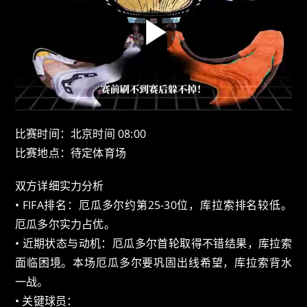
比赛时间：北京时间 08:00
比赛地点：待定体育场
双方详细实力分析
• FIFA排名：厄瓜多尔约第25-30位，库拉索排名较低。
厄瓜多尔实力占优。
• 近期状态与动机：厄瓜多尔首轮取得不错结果，库拉索
面临困境。本场厄瓜多尔要巩固出线希望，库拉索背水
一战。
• 关键球员：