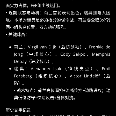
面实力占优，是F组出线热门。
• 近期状态与动机：荷兰首轮表现出色，瑞典则陷入困
境。本场对瑞典是必须抢分的保命战，荷兰要全取3分巩
固小组头名位置，双方动机强烈。
• 关键球员：
荷兰：Virgil van Dijk（后防领袖）、Frenkie de
Jong（中场核心）、Cody Gakpo、Memphis
Depay（进攻核心）。
瑞典：Alexander Isak（锋线支点）、Emil
Forsberg（组织核心）、Victor Lindelöf（后
防）。
• 战术特点：荷兰高位逼抢+流畅传控+边路进攻；瑞
典低位防守+快速反击+身体对抗。
历史交手记录