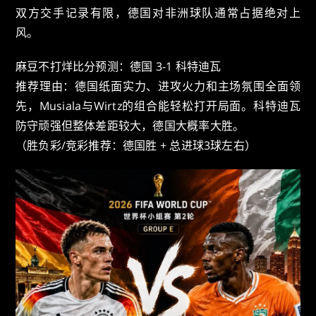
双方交手记录有限，德国对非洲球队通常占据绝对上
风。
麻豆不打烊比分预测：德国 3-1 科特迪瓦
推荐理由：德国纸面实力、进攻火力和主场氛围全面领
先，Musiala与Wirtz的组合能轻松打开局面。科特迪瓦
防守顽强但整体差距较大，德国大概率大胜。
（胜负彩/竞彩推荐：德国胜 + 总进球3球左右）