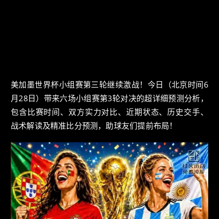
美加墨世界杯小组赛第三轮继续激战！今日（北京时间6
月28日）带来六场小组赛第3轮对决的超详细预测分析，
包含比赛时间、双方实力对比、近期状态、历史交手、
战术解读及精准比分预测，助球友们提前布局！