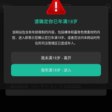
导航
首页
›
优选投放区
›
2026美加墨世界杯
请确定你已年满18岁
该网站包含有年龄限制的内容，包括裸体和露骨色情素材的内
2026美加墨世界杯 6月28日 赛程
容，进入即表示您确认您已年满18岁。或者您访问本网站时所
比分预测 巴拿马vs英格兰 | 克罗
在的司法管辖区已是成年人。
地亚vs加纳 | 哥伦比亚vs葡萄牙 |
我未满18岁 - 离开
刚果民主共和国vs乌兹别克斯坦 |
约旦vs阿根廷 | 阿尔及利亚vs奥地
我年满18岁 - 进入
利
麻豆黑料哥
•
2026 年 06 月 27 日
优选投放区