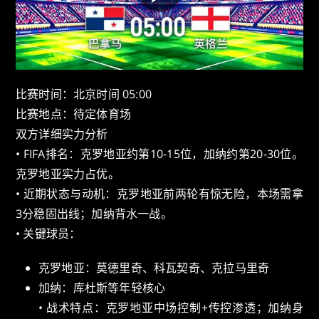
比赛时间：北京时间 05:00
比赛地点：待定体育场
双方详细实力分析
• FIFA排名：克罗地亚约第10-15位，加纳约第20-30位。
克罗地亚实力占优。
• 近期状态与动机：克罗地亚前两轮有惊无险，本场需拿
3分稳固出线；加纳背水一战。
• 关键球员：
克罗地亚：莫德里奇、科瓦契奇、克拉马里奇
加纳：库杜斯等年轻核心
• 战术特点：克罗地亚中场控制+传控渗透；加纳身