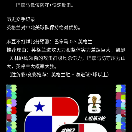
巴拿马低位防守+快速反击。
历史交手记录
英格兰对中北美球队保持绝对优势。
麻豆不打烊比分预测：巴拿马 0-3 英格兰
推荐理由：英格兰进攻火力和整体实力差距巨大，凯恩
+贝林厄姆领衔的攻击群极具杀伤力，巴拿马防守压力山
大，英格兰大概率大胜。
（胜负彩/竞彩推荐：英格兰胜 + 总进球3球以上）